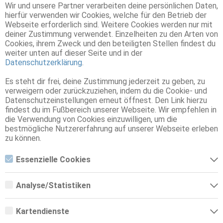
Wir und unsere Partner verarbeiten deine persönlichen Daten,
hierfür verwenden wir Cookies, welche für den Betrieb der
FKK Cancun Saunaclub
Webseite erforderlich sind. Weitere Cookies werden nur mit
Ingolstadt
deiner Zustimmung verwendet. Einzelheiten zu den Arten von
Cookies, ihrem Zweck und den beteiligten Stellen findest du
Preise & Leistungen
weiter unten auf dieser Seite und in der
Datenschutzerklärung
.
FKK Club Atlantis
Es steht dir frei, deine Zustimmung jederzeit zu geben, zu
verweigern oder zurückzuziehen, indem du die Cookie- und
München
Datenschutzeinstellungen erneut öffnest. Den Link hierzu
Die ideale Location für Privat- oder Firmenfeiern
findest du im Fußbereich unserer Webseite. Wir empfehlen in
die Verwendung von Cookies einzuwilligen, um die
bestmögliche Nutzererfahrung auf unserer Webseite erleben
FKK Saunaclub Sunshine
zu können.
München
Essenzielle Cookies
Sport live mit SKY & DAZN & PRIME!
Essenzielle Cookies sind alle notwendigen Cookies, die für den
Betrieb der Webseite notwendig sind, indem Grundfunktionen
Analyse/Statistiken
ermöglicht werden. Die Webseite kann ohne diese Cookies nicht
FKK-Club Heaven
richtig funktionieren.
Analyse- bzw. Statistikcookies sind Cookies, die der Analyse der
Webseiten-Nutzung und der Erstellung von anonymisierten
Nürnberg
Kartendienste
Zugriffsstatistiken dienen. Sie helfen den Webseiten-Besitzern zu
verstehen, wie Besucher mit Webseiten interagieren, indem