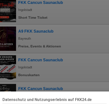
FKK Cancun Saunaclub
Ingolstadt
Short Time Ticket
A9 FKK Saunaclub
Bayreuth
Preise, Events & Aktionen
FKK Cancun Saunaclub
Ingolstadt
Bonuskarten
FKK Cancun Saunaclub
Ingolstadt
Datenschutz und Nutzungserlebnis auf FKK24.de
Happy Birthday