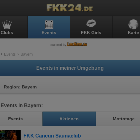
Clubs
Events
FKK Girls
Karte
Events
Bayern
Events in meiner Umgebung
Region: Bayern
Events in Bayern:
Events
Aktionen
Mottotage
FKK Cancun Saunaclub